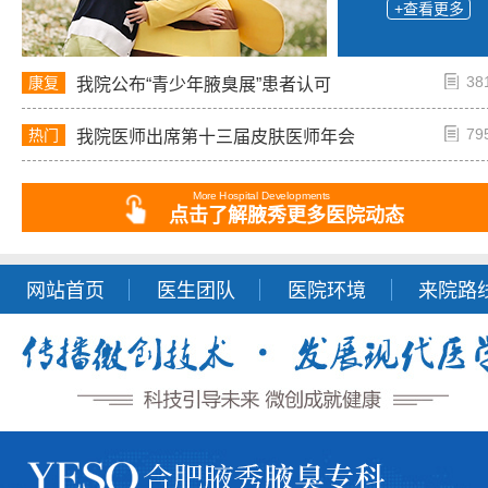
+查看更多
38
康复
我院公布“青少年腋臭展”患者认可
79
热门
我院医师出席第十三届皮肤医师年会
More Hospital Developments
点击了解腋秀更多医院动态
网站首页
医生团队
医院环境
来院路