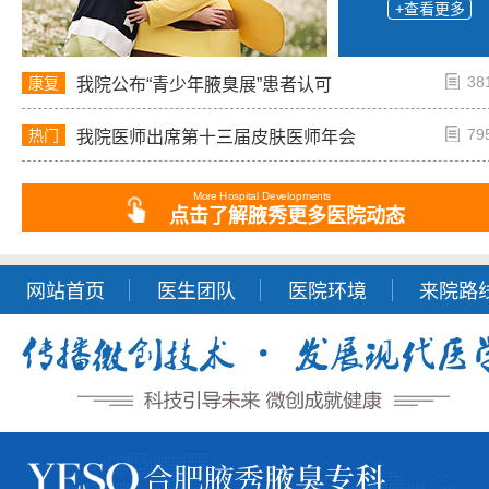
+查看更多
38
康复
我院公布“青少年腋臭展”患者认可
79
热门
我院医师出席第十三届皮肤医师年会
More Hospital Developments
点击了解腋秀更多医院动态
网站首页
医生团队
医院环境
来院路