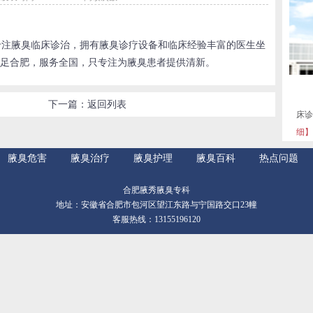
专注腋臭临床诊治，拥有腋臭诊疗设备和临床经验丰富的医生坐
足合肥，服务全国，只专注为腋臭患者提供清新。
下一篇：
返回列表
床诊
细】
腋臭危害
腋臭治疗
腋臭护理
腋臭百科
热点问题
合肥腋秀腋臭专科
地址：安徽省合肥市包河区望江东路与宁国路交口23幢
客服热线：13155196120