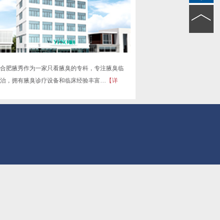
合肥腋秀作为一家只看腋臭的专科，专注腋臭临
治，拥有腋臭诊疗设备和临床经验丰富…
【详